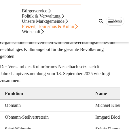
Kulturforum
Bürgerservice
Nestelbach
Politik & Verwaltung
Unsere Marktgemeinde
Menü
Freizeit, Tourismus & Kultur
Das Kulturforum Nestelbach im Ilztal wurde im Jahr 2005 
Wirtschaft
gegründet. In Gemeinschaft mit den bestehenden kulturellen 
Organisationen und Vereinen wird ein abwechslungsreiches und 
reichhaltiges Kulturangebot für die gesamte Bevölkerung 
geboten.
Der Vorstand des Kulturforums Nestelbach setzt sich lt. 
Jahreshauptversammlung vom 18. September 2025 wie folgt 
zusammen:
Funktion
Name
Obmann
Michael Kriendlho
Obmann-Stellvertreterin
Irmgard Bloder
Schriftführerin
Sylvia Donnerer