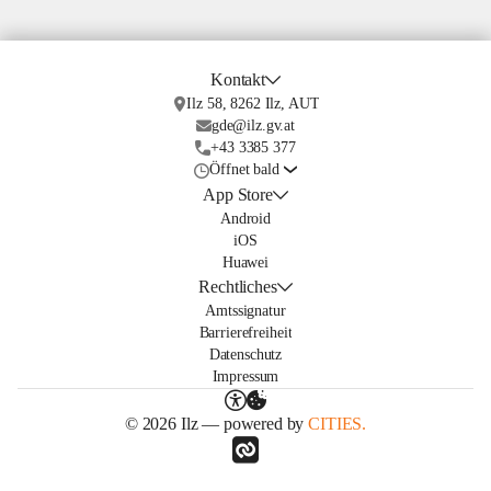
Kontakt
Ilz 58, 8262 Ilz, AUT
gde@ilz.gv.at
+43 3385 377
Öffnet bald
App Store
Android
iOS
Huawei
Rechtliches
Amtssignatur
Barrierefreiheit
Datenschutz
Impressum
© 2026 Ilz — powered by
CITIES.