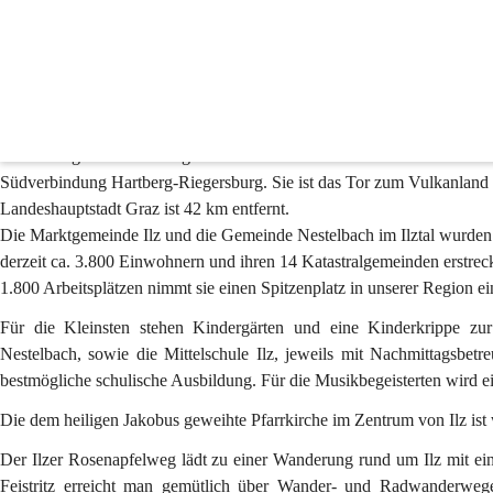
Ilz
Suche
nach
Inhalten
Der Bürgermeister begrüßt
und
mehr...
Die Marktgemeinde Ilz liegt in der Oststeiermark unmittelbar an der Ab
Südverbindung Hartberg-Riegersburg. Sie ist das Tor zum Vulkanland 
Landeshauptstadt Graz ist 42 km entfernt.
Die Marktgemeinde Ilz und die Gemeinde Nestelbach im Ilztal wurden 
derzeit ca. 3.800 Einwohnern und ihren 14 Katastralgemeinden erstreck
1.800 Arbeitsplätzen nimmt sie einen Spitzenplatz in unserer Region ei
Für die Kleinsten stehen Kindergärten und eine Kinderkrippe zu
Nestelbach, sowie die Mittelschule Ilz, jeweils mit Nachmittagsbet
bestmögliche schulische Ausbildung. Für die Musikbegeisterten wird 
Die dem heiligen Jakobus geweihte Pfarrkirche im Zentrum von Ilz ist 
Der Ilzer Rosenapfelweg lädt zu einer Wanderung rund um Ilz mit ein
Feistritz erreicht man gemütlich über Wander- und Radwanderwege