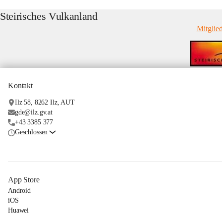
Steirisches Vulkanland
Mitglie
Kontakt
Ilz 58, 8262 Ilz, AUT
gde@ilz.gv.at
+43 3385 377
Geschlossen
App Store
Android
iOS
Huawei