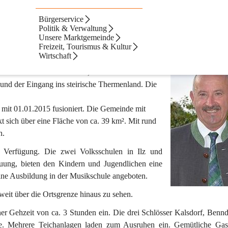
Bürgerservice
Politik & Verwaltung
Unsere Marktgemeinde
Freizeit, Tourismus & Kultur
Wirtschaft
fahrt der A2 Ilz/Fürstenfeld, sowie an der Nord-
und der Eingang ins steirische Thermenland. Die 
mit 01.01.2015 fusioniert. Die Gemeinde mit 
t sich über eine Fläche von ca. 39 km². Mit rund 
n.
r Verfügung. Die zwei Volksschulen in Ilz und 
reuung, bieten den Kindern und Jugendlichen eine 
eine Ausbildung in der Musikschule angeboten.
weit über die Ortsgrenze hinaus zu sehen.
er Gehzeit von ca. 3 Stunden ein. Die drei Schlösser Kalsdorf, Bennd
. Mehrere Teichanlagen laden zum Ausruhen ein. Gemütliche Gasts