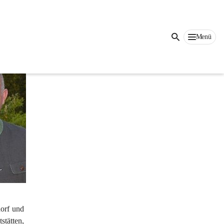
Menü
orf und 
tätten, 